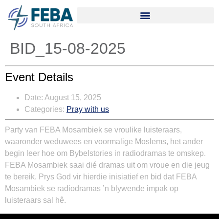
BID_15-08-2025
Event Details
Date:
August 15, 2025
Categories:
Pray with us
Party van FEBA Mosambiek se vroulike luisteraars,
waaronder weduwees en voormalige Moslems, het ander
begin leer hoe om Bybelstories in radiodramas te omskep.
FEBA Mosambiek saai dié dramas uit om vroue en die jeug
te bereik. Prys God vir hierdie inisiatief en bid dat FEBA
Mosambiek se radiodramas ’n blywende impak op
luisteraars sal hê.