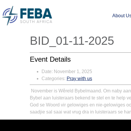
About U
BID_01-11-2025
Event Details
Date:
November 1, 2025
Categories:
Pray with us
November is Wêreld Bybelmaand. Om naby aan G
Bybel aan luisteraars bekend te stel en te hel
God se Woord vir gelowiges en nie-gelowiges oo
saadjie sal saai wat vrug dra in luisteraars se har