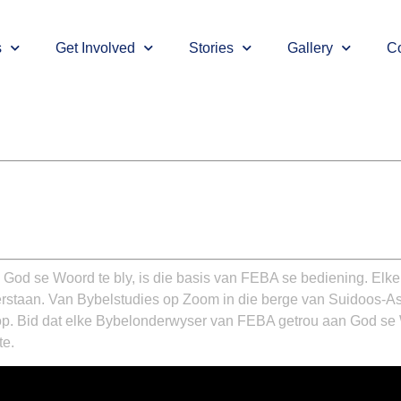
s
Get Involved
Stories
Gallery
Co
od se Woord te bly, is die basis van FEBA se bediening. El
p verstaan. Van Bybelstudies op Zoom in die berge van Suidoos
p. Bid dat elke Bybelonderwyser van FEBA getrou aan God se W
te.