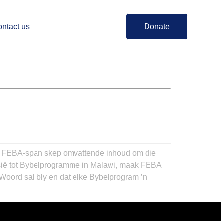
ntact us
Donate
ke FEBA-span skep omvattende inhoud om die
-Asië tot Bybelprogramme in Malawi, maak FEBA
oord sal bly en dat elke Bybelprogram ’n