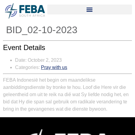
BID_02-10-2023
Event Details
Date:
October 2, 2023
Categories:
Pray with us
FEBA Indonesië
het begin om maandelikse
aanbiddingsdienste by tronke te hou. Loof die Here vir die
geleentheid om uit te reik na dié wat Sy liefde nodig het, en
bid dat Hy die span sal gebruik om radikale verandering te
bring in the gevangenes wat die dienste bywoon.