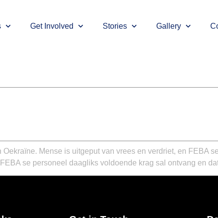
s
Get Involved
Stories
Gallery
Co
en Oekraïne. Mense is uitgeput van vrees en verdriet, en FEBA
FEBA se personeel daagliks voldoende krag sal ontvang en dat lu