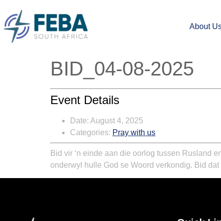
About U
BID_04-08-2025
Event Details
Date:
August 4, 2025
Categories:
Pray with us
Bid vir ‘n einde aan die oorlog tussen Rusland 
onderwyl hulle God se Woord verkondig. Bid dat 