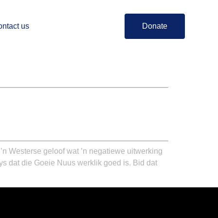
ntact us
Donate
’n Westerse geloof wat ’n negatiewe uitwerking
s dat die Goeie Nuus werklik goed is. Bid dat