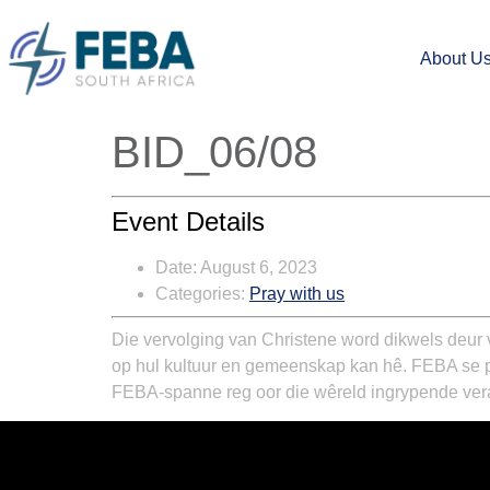
About U
BID_06/08
Event Details
Date:
August 6, 2023
Categories:
Pray with us
Die vervolging van Christene word dikwels deur
op hul kultuur en gemeenskap kan hê. FEBA se pro
FEBA-spanne reg oor die wêreld ingrypende vera