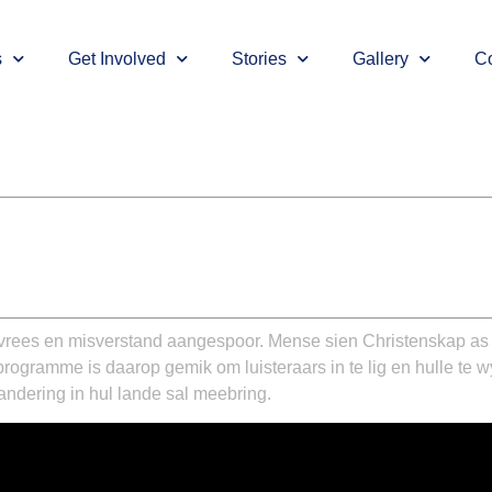
s
Get Involved
Stories
Gallery
Co
 vrees en misverstand aangespoor. Mense sien Christenskap as 
gramme is daarop gemik om luisteraars in te lig en hulle te wy
ndering in hul lande sal meebring.