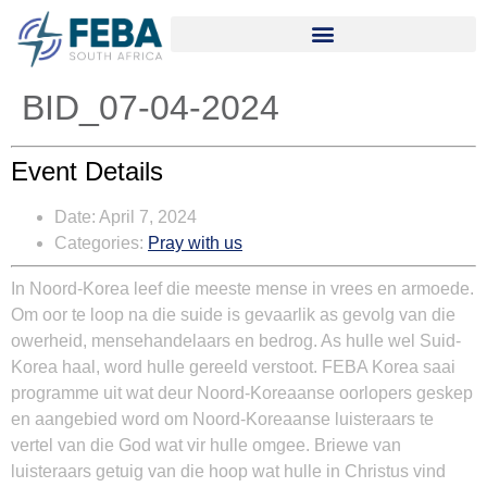
BID_07-04-2024
Event Details
Date:
April 7, 2024
Categories:
Pray with us
In Noord-Korea leef die meeste mense in vrees en armoede.
Om oor te loop na die suide is gevaarlik as gevolg van die
owerheid, mensehandelaars en bedrog. As hulle wel Suid-
Korea haal, word hulle gereeld verstoot. FEBA Korea saai
programme uit wat deur Noord-Koreaanse oorlopers geskep
en aangebied word om Noord-Koreaanse luisteraars te
vertel van die God wat vir hulle omgee. Briewe van
luisteraars getuig van die hoop wat hulle in Christus vind