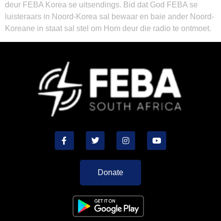
deur FEBA Korea se uitsendings. Bid dat God FEBA se
luisteraars in Noord-Korea sal bewaar en baie ander Noord-
Koreane in staat sal stel om Hom deur die radio te ontmoet.
Donate