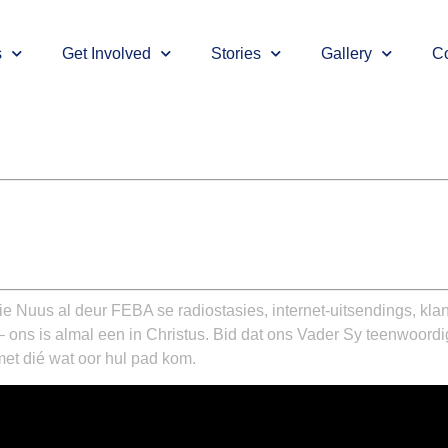
s
Get Involved
Stories
Gallery
Co
eie Nuus al deur FEBA se radiostasies, internet-uitsendings, kl
s – ons is almal een in Christus. Bid dat ons Vader Sy teenwoor
met dié wat oor hul pad kom.