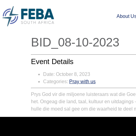
About U
BID_08-10-2023
Event Details
Date:
October 8, 2023
Categories:
Pray with us
Prys God vir die miljoene luisteraars wat die Go
het. Ongeag die land, taal, kultuur en uitdaging
hulle die moed sal gee om die waarheid te deel 