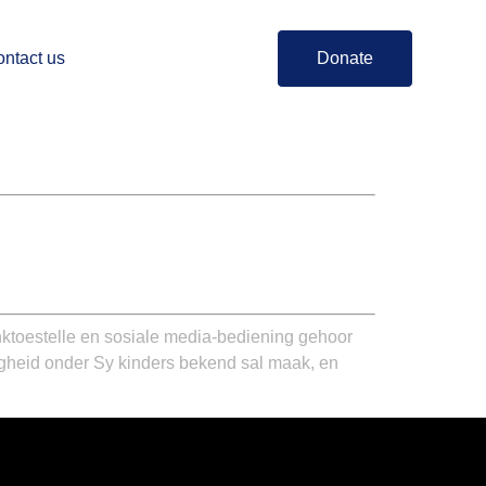
ntact us
Donate
anktoestelle en sosiale media-bediening gehoor
digheid onder Sy kinders bekend sal maak, en