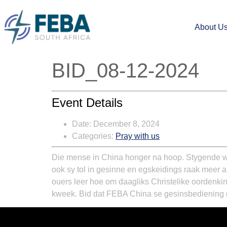
About U
BID_08-12-2024
Event Details
Date:
December 8, 2024
Categories:
Pray with us
Die mense in China honger na hoop. Stygende w
ook sy tol in gesinne en egskeidings raak meer
ouers leer hoe om daagliks Christelike oordenki
kweek. Bid dat FEBA China se gesinsbediening ge