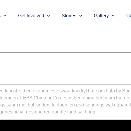
s
Get Involved
Stories
Gallery
Co
erkloosheid en ekonomiese swaarkry dryf baie om hulp by Boed
 algemeen. FEBA China het ’n gesinsbediening begin om hierdi
ngs saam met hul kinders te doen, en
pod
-sendings wat egpare l
nesing vir gesinne reg oor die land sal bring.