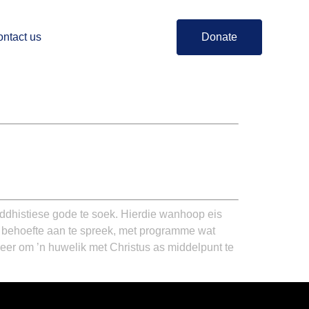
ntact us
Donate
dhistiese gode te soek. Hierdie wanhoop eis
e behoefte aan te spreek, met programme wat
eer om ’n huwelik met Christus as middelpunt te