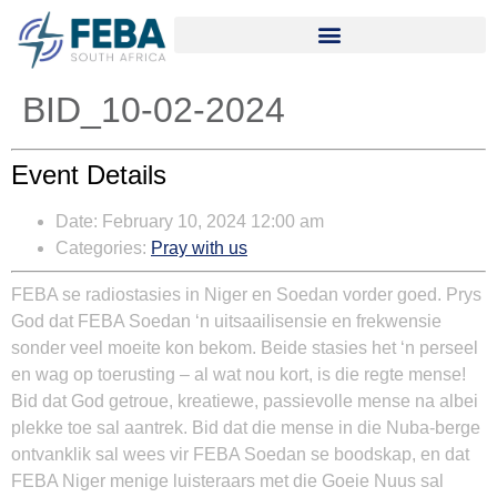
BID_10-02-2024
Event Details
Date:
February 10, 2024 12:00 am
Categories:
Pray with us
FEBA se radiostasies in Niger en Soedan vorder goed. Prys
God dat FEBA Soedan ‘n uitsaailisensie en frekwensie
sonder veel moeite kon bekom. Beide stasies het ‘n perseel
en wag op toerusting – al wat nou kort, is die regte mense!
Bid dat God getroue, kreatiewe, passievolle mense na albei
plekke toe sal aantrek. Bid dat die mense in die Nuba-berge
ontvanklik sal wees vir FEBA Soedan se boodskap, en dat
FEBA Niger menige luisteraars met die Goeie Nuus sal