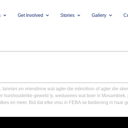
s
Get Involved
Stories
Gallery
Co
 tannies en vriendinne wat agter die mikrofoon of agter die sker
nder huishoudelike geweld ly, weduwees wat boer in Mosambiek, p
lkes en meer. Bid dat elke vrou in FEBA se bediening in haar ge