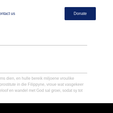
ntact us
Donate
ms dien, en hulle bereik miljoene vroulike
rostitute in die Filippyne, vroue wat vasgekeer
loof en wandel met God sal groei, sodat sy tot