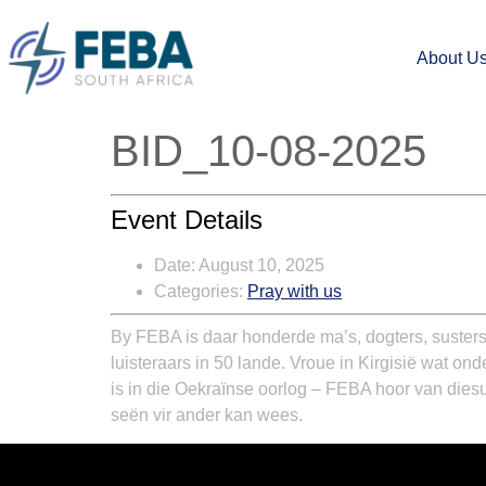
About U
BID_10-08-2025
Event Details
Date:
August 10, 2025
Categories:
Pray with us
By FEBA is daar honderde ma’s, dogters, susters,
luisteraars in 50 lande. Vroue in Kirgisië wat o
is in die Oekraïnse oorlog – FEBA hoor van diesu
seën vir ander kan wees.