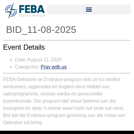
BID_11-08-2025
Event Details
Date:
August 11, 2025
Categories:
Pray with us
FEBA Oekraïne se
Embrace-
program reik uit na militêre
weduwees, eggenotes en dogters deur middel van
radioprogramme, sosiale media en persoonlike
byeenkomste. Die program stel vroue bekend aan die
evangelie en skep ’n ruimte waar hulle hul laste kan deel.
Bid dat die
Embrace
-program genesing aan die vroue van
Oekraïne sal bring.