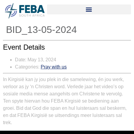
BID_13-05-2024
Event Details
Date:
May 13, 2024
Categories:
Pray with us
In Kirgisië kan jy jou plek in die samelewing, én jou werk,
verloor as jy ‘n Christen word. Verlede jaar het video’s op
sosiale media mense aangehits om Christene te vervolg.
Ten spyte hiervan hou FEBA Kirgisië se bediening aan
groei. Bid dat God die span en hul luisteraars sal beskerm,
en dat FEBA Kirgisië se uitsendings meer luisteraars sal
trek.