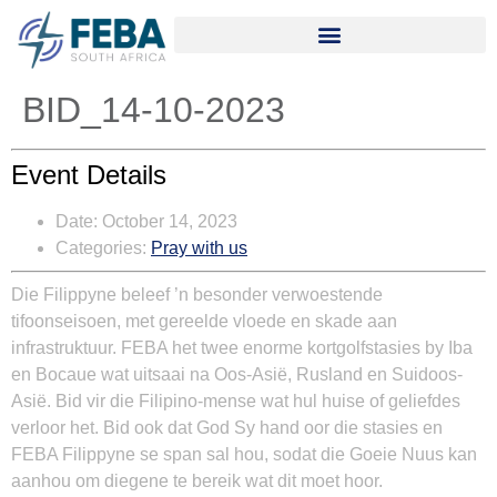
BID_14-10-2023
Event Details
Date:
October 14, 2023
Categories:
Pray with us
Die Filippyne beleef ’n besonder verwoestende
tifoonseisoen, met gereelde vloede en skade aan
infrastruktuur. FEBA het twee enorme kortgolfstasies by Iba
en Bocaue wat uitsaai na Oos-Asië, Rusland en Suidoos-
Asië. Bid vir die Filipino-mense wat hul huise of geliefdes
verloor het. Bid ook dat God Sy hand oor die stasies en
FEBA Filippyne
se span sal hou, sodat die Goeie Nuus kan
aanhou om diegene te bereik wat dit moet hoor.