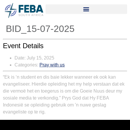
BID_15-07-2025
Event Details
Date:
July 15, 2025
Categories:
Pray with us
“Ek is ‘n student en dis baie lekker wanneer ek ook kan
evangeliseer. Hierdie opleiding het my help verstaan dat ek
die vermoë het en toegerus is om die Goeie Nuus deur my
sosiale media te verkondig.” Prys God dat Hy FEBA
Indonesië se opleiding gebruik om ’n nuwe geslag
evangeliste op te rig.