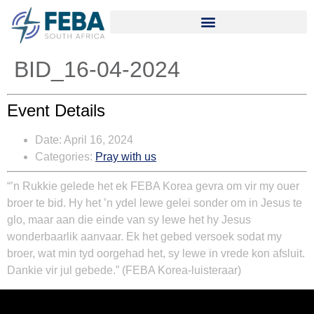
BID_16-04-2024
Event Details
Date:
April 16, 2024
Categories:
Pray with us
“’n Rukkie gelede het ek FEBA Korea gevra om vir my ouer
broer te bid. Hy het ’n ydel lewe gelei sonder om in Jesus te
glo, maar aan die einde van sy lewe het hy Jesus
wonderbaarlik aanvaar. Ek het gebed versoek sodat my
broer, wat min tyd oorgehad het, sy lewe in vrede kon afsluit.
Dankie vir jul gebede.” (FEBA Korea-luisteraar)