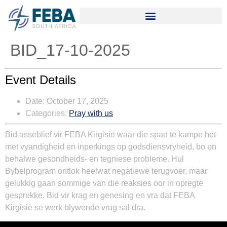
BID_17-10-2025
Event Details
Date:
October 17, 2025
Categories:
Pray with us
Bid asseblief vir FEBA Kirgisië waar die span te kampe het
met vyandigheid en inperkings op godsdiensvryheid, bo en
behalwe gesondheids- en tegniese probleme. Hul
Bybelprogram ontlok heelwat negatiewe terugvoer, maar
gelukkig gaan sommige van die reaksies oor in opregte
gesprekke. Bid vir krag en genesing en vra dat FEBA
Kirgisië se werk blywende vrug sal dra.