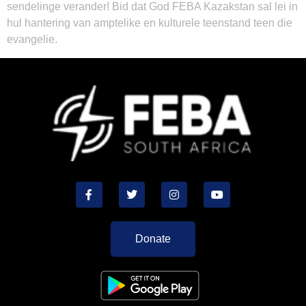
sendelinge verander! Bid dat God FEBA Kazakstan sal lei in
hul hantering van amptelike en kulturele teenstand teen die
evangelie.
Donate