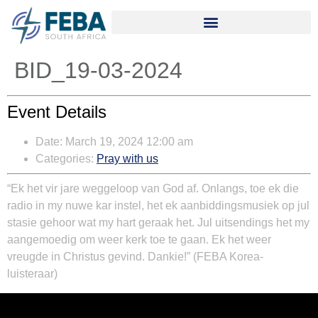
BID_19-03-2024
Event Details
Date:
March 19, 2024 12:00 am
Categories:
Pray with us
“Ek het vir jare weggeloop van God af. Onlangs, toe ek die
radio in my nuwe kar instel, het ek aanbiddingsmusiek op jul
stasie gehoor wat my hart geraak het. Jul uitsendings het my
aangemoedig om weer kerk toe te gaan. Ek het weer
vreugde in Christus gevind. Dankie!” (FEBA Korea-
luisteraar)