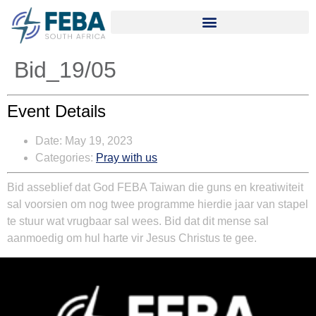
Bid_19/05
Event Details
Date:
May 19, 2023
Categories:
Pray with us
Bid asseblief dat God
FEBA Taiwan
die guns en kreatiwiteit
sal voorsien om nog twee programme hierdie jaar van stapel
te stuur wat vrugbaar sal wees. Bid dat dit mense sal
aanmoedig om hul harte vir Jesus Christus te gee.