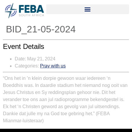
BID_21-05-2024
Event Details
Date:
May 21, 2024
Categories:
Pray with us
“Ons het in ’n klein dorpie gewoon waar iedereen ‘n
Boeddhis was. In daardie stadium het niemand nog ooit van
Jesus Christus en Sy reddingsplan gehoor nie. Dit het
verander toe ons aan jul radioprogramme bekendgestel is.
Ek het ‘n Christen geword as gevolg van jul uitsendings.
Dankie dat julle my na God toe gebring het.”
(FEBA
Mianmar-luisteraar)