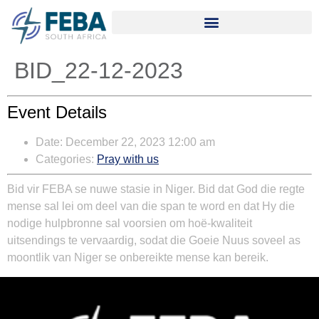
BID_22-12-2023
Event Details
Date:
December 22, 2023 12:00 am
Categories:
Pray with us
Bid vir FEBA se nuwe stasie in Niger. Bid dat God die regte
mense sal lei om deel van die span te word en dat Hy die
nodige hulpbronne sal voorsien om hoë-kwaliteit
uitsendings te vervaardig, sodat die Goeie Nuus soveel as
moontlik van Niger se onbereikte mense kan bereik.