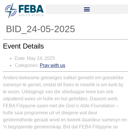
BID_24-05-2025
Event Details
Date:
May 24, 2025
Categories:
Pray with us
Anders-bekwame gelowiges sukkel gereeld om geestelike
samesyn te geniet, omdat dit fisies te moeilik is om kerk by
te woon. Uitdagings van die alledaagse lewe kan ook
uitputtend wees vir hulle en hul geliefdes. Daarom werk
FEBA Filippyne saam met die
God is Able Foundation –
hulle saai programme uit vir diegene wat deur
gestremdhede geraak word en kweek daardeur samesyn en
’n begrypende gemeenskap. Bid dat FEBA Filippyne se