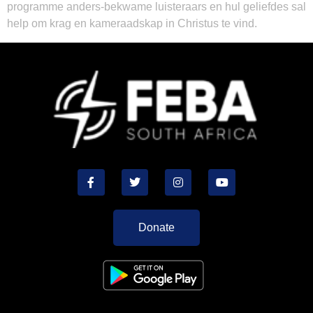
programme anders-bekwame luisteraars en hul geliefdes sal
help om krag en kameraadskap in Christus te vind.
Donate