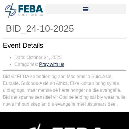
BID_24-10-2025
Event Details
Date:
October 24, 2025
Categories:
Pray with us
Bid vir FEBA se bediening aan Moslems in Suid-Asië,
Eurasië, Suidoos-Asië en Afrika. Elke kultuur bring sy eie
uitdagings, maar mense se harte honger na die evangelie.
Bid dat spanne sensitief vir God se leiding sal bly waar hulle
nuwe inhoud skep en die evangelie met luisteraars deel.