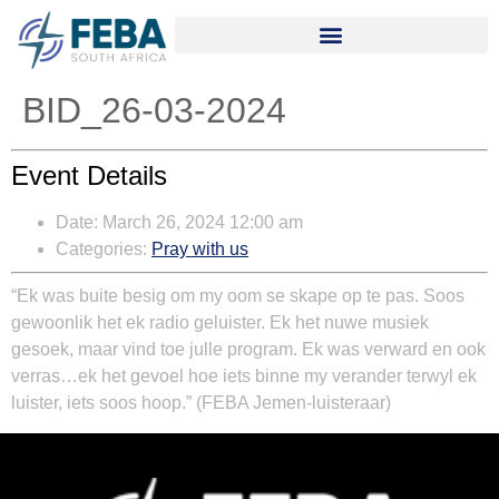
BID_26-03-2024
Event Details
Date:
March 26, 2024 12:00 am
Categories:
Pray with us
“Ek was buite besig om my oom se skape op te pas. Soos
gewoonlik het ek radio geluister. Ek het nuwe musiek
gesoek, maar vind toe julle program. Ek was verward en ook
verras…ek het gevoel hoe iets binne my verander terwyl ek
luister, iets soos hoop.” (FEBA Jemen-luisteraar)